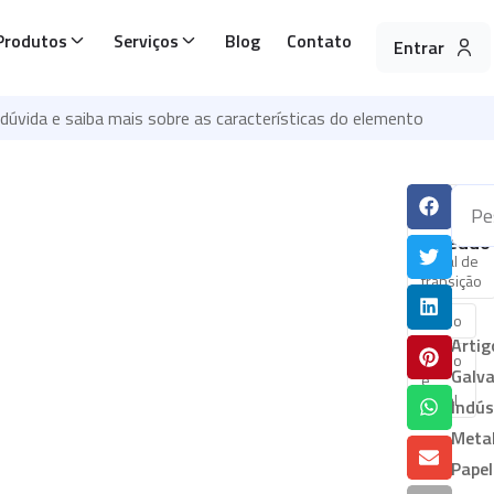
Produtos
Serviços
Blog
Contato
Entrar
 dúvida e saiba mais sobre as características do elemento
Tags:
Compartil
característ
esse
do titânio
conteúdo
metal de
transição
titânio
Artig
titânio
Galva
é
metal
Indús
Metal
Papel