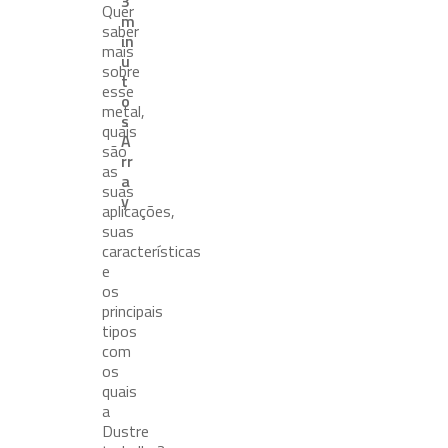
3
Quer
m
saber
in
mais
u
sobre
t
esse
o
metal,
s
quais
A
são
rr
as
a
suas
y
aplicações,
suas
características
e
os
principais
tipos
com
os
quais
a
Dustre