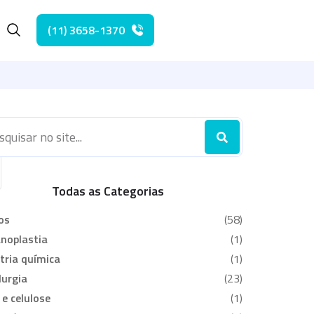
(11) 3658-1370
he
icas
Todas as Categorias
os
(58)
noplastia
(1)
tria química
(1)
urgia
(23)
 e celulose
(1)