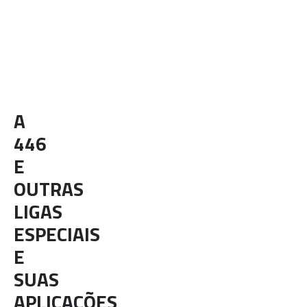
Elemento
C
Cr
Fe
Mn
N
Ni
P
S
Si
Mín. (%)
0
23
69.3
0
0
0
0
0
0
Máx. (%)
0.2
27
77
1.5
0.25
0.75
0.04
0.03
1
A
446
E
OUTRAS
LIGAS
ESPECIAIS
E
SUAS
APLICAÇÕES