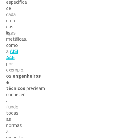
específica
de
cada
uma
das
ligas
metálicas,
como
a
AISI
446
,
por
exemplo,
os
engenheiros
e
técnicos
precisam
conhecer
a
fundo
todas
as
normas
a
respeito