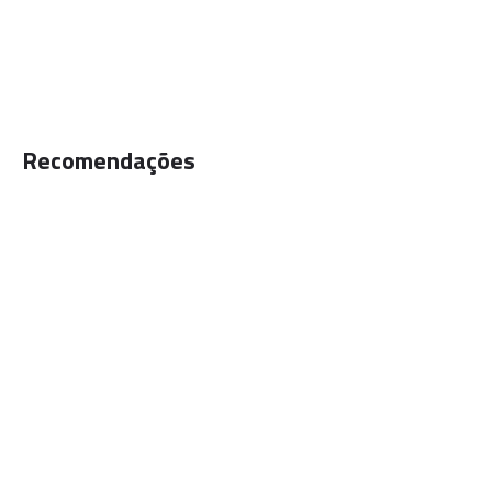
GB (Chinesa)
–
JIS (Japonesa)
~SUH446
Recomendações
Recomendações
Tratamento Térmico
–
Trabalho a frio
Soldagem
–
Carbono equivalente
– 4,6 – 7,73
Corrosão
– PREN 23 – 11