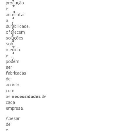
produção
m
e
in
aumentar
u
a
t
durabilidade,
o
oferecem
s
soluções
A
sob
rr
medida
a
e
y
podem
ser
fabricadas
de
acordo
com
as
necessidades
de
cada
empresa.
Apesar
de
o