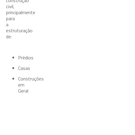
construção
civil,
principalmente
para
a
estruturação
de:
Prédios
Casas
Construções
em
Geral
Propriedades Mecânicas
Medida
Módulo de elasticidade
Tensão de escoamento
Te
Unidade
GPa
MPa
MP