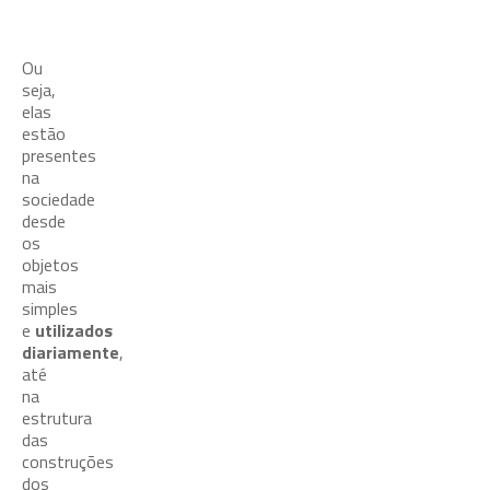
Máx.
7,63
1513
1180
Ou
seja,
elas
estão
presentes
na
sociedade
desde
os
objetos
mais
simples
e
utilizados
diariamente
,
até
na
estrutura
das
construções
dos