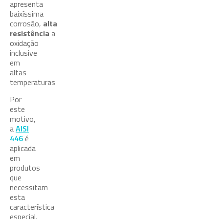
apresenta
baixíssima
corrosão,
alta
resistência
a
oxidação
inclusive
em
altas
temperaturas
Por
este
motivo,
a
AISI
446
é
aplicada
em
produtos
que
necessitam
esta
característica
especial,