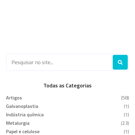
Importante:Utilizados como
componentes magnéticos mac
Como tal, oferecem uma
alternativa econômica
para compone
Todas as Categorias
Artigos
(58)
Galvanoplastia
(1)
Indústria química
(1)
Metalurgia
(23)
Papel e celulose
(1)