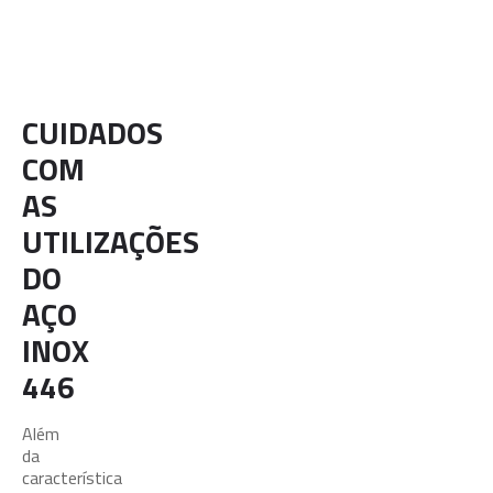
Mín.
195
275
48
Máx.
205
350
61
CUIDADOS
COM
AS
UTILIZAÇÕES
DO
AÇO
INOX
446
Além
da
característica