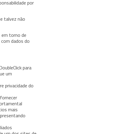
ponsabilidade por
ue talvez não
s em torno de
s com dados do
DoubleClick para
que um
e privacidade do
 fornecer
portamental
cios mais
apresentando
liados
de um dos sites de