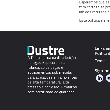
Esperemos que est
tem certeza se pre
um dos recursos q
Esta política é efe
Links i
Política 
A Dustre atua na distribuição
Termos e
de Ligas Especiais e na
fabricação de peças e
Siga-no
equipamentos sob medida,
para aplicações em ambientes
de alta temperatura, alta
pressão e corrosão. Produtos
com certificado de qualidade.