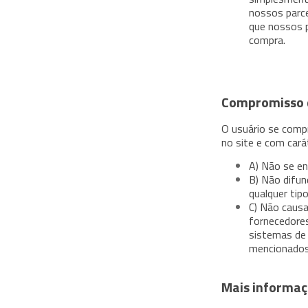
nossos parce
que nossos p
compra.
Compromisso 
O usuário se comp
no site e com cará
A) Não se en
B) Não difun
qualquer tip
C) Não causa
fornecedores
sistemas de
mencionados
Mais informaç