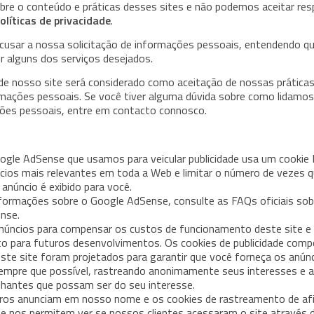
bre o conteúdo e práticas desses sites e não podemos aceitar res
olíticas de privacidade
.
recusar a nossa solicitação de informações pessoais, entendendo q
 alguns dos serviços desejados.
de nosso site será considerado como aceitação de nossas prática
ormações pessoais. Se você tiver alguma dúvida sobre como lidamo
ções pessoais, entre em contacto connosco.
ogle AdSense que usamos para veicular publicidade usa um cookie 
ncios mais relevantes em toda a Web e limitar o número de vezes 
anúncio é exibido para você.
formações sobre o Google AdSense, consulte as FAQs oficiais sobr
nse.
núncios para compensar os custos de funcionamento deste site e
o para futuros desenvolvimentos. Os cookies de publicidade com
 este site foram projetados para garantir que você forneça os anún
sempre que possível, rastreando anonimamente seus interesses e 
hantes que possam ser do seu interesse.
iros anunciam em nosso nome e os cookies de rastreamento de afi
 nos permitem ver se nossos clientes acessaram o site através 