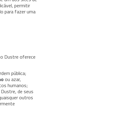
cável, permitir
lo para fazer uma
 o Dustre oferece
rdem pública;
no
ou azar,
eitos humanos;
 Dustre, de seus
 quaisquer outros
ormente