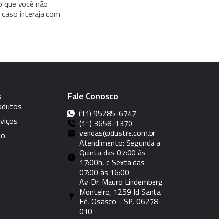
o que você não
 caso interaja com
s
Fale Conosco
odutos
(11) 95285-6747
viços
(11) 3658-1370
vendas@dustre.com.br
co
Atendimento: Segunda a
Quinta das 07:00 às
17:00h, e Sexta das
07:00 às 16:00
Av. Dr. Mauro Lindemberg
Monteiro, 1259 Jd Santa
Fé, Osasco - SP, 06278-
010