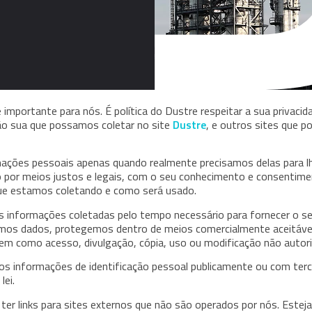
é importante para nós. É política do Dustre respeitar a sua privaci
ão sua que possamos coletar no site
Dustre
, e outros sites que 
mações pessoais apenas quando realmente precisamos delas para l
o por meios justos e legais, com o seu conhecimento e consenti
ue estamos coletando e como será usado.
informações coletadas pelo tempo necessário para fornecer o serv
s dados, protegemos dentro de meios comercialmente aceitáveis 
bem como acesso, divulgação, cópia, uso ou modificação não autor
s informações de identificação pessoal publicamente ou com terc
lei.
ter links para sites externos que não são operados por nós. Esteja