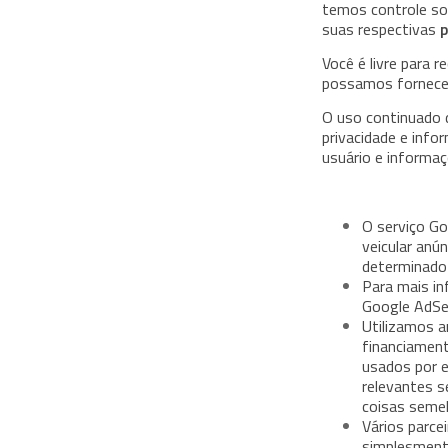
temos controle so
suas respectivas
p
Você é livre para 
possamos fornecer
O uso continuado 
privacidade e inf
usuário e informa
O serviço Go
veicular anú
determinado 
Para mais in
Google AdSe
Utilizamos a
financiament
usados ​​por
relevantes 
coisas semel
Vários parce
simplesmente