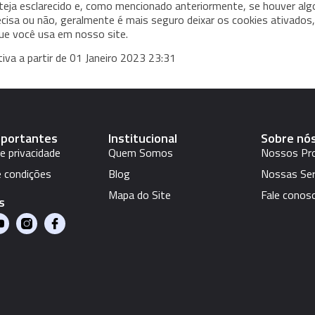
eja esclarecido e, como mencionado anteriormente, se houver alg
cisa ou não, geralmente é mais seguro deixar os cookies ativados,
ue você usa em nosso site.
tiva a partir de 01 Janeiro 2023 23:31
mportantes
Institucional
Sobre nó
de privacidade
Quem Somos
Nossos Pr
 condições
Blog
Nossas Ser
Mapa do Site
Fale conos
s