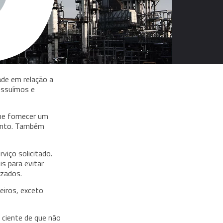
dade em relação a
possuímos e
he fornecer um
mento. Também
iço solicitado.
​​para evitar
izados.
eiros, exceto
 ciente de que não