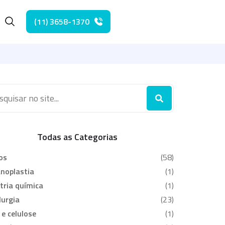
(11) 3658-1370
he
Todas as Categorias
os
(58)
noplastia
(1)
tria química
(1)
urgia
(23)
 e celulose
(1)