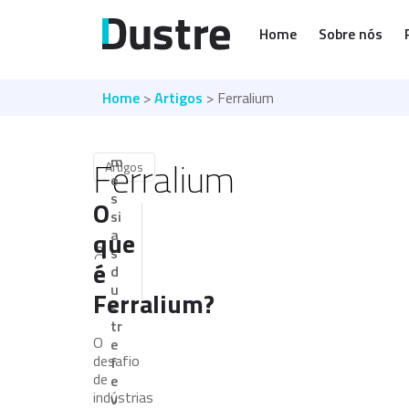
Home
Sobre nós
Home
>
Artigos
> Ferralium
m
Ferralium
Artigos
e
s
O
si
que
a
s
é
d
u
Ferralium?
s
tr
O
e
desafio
f
de
e
indústrias
v