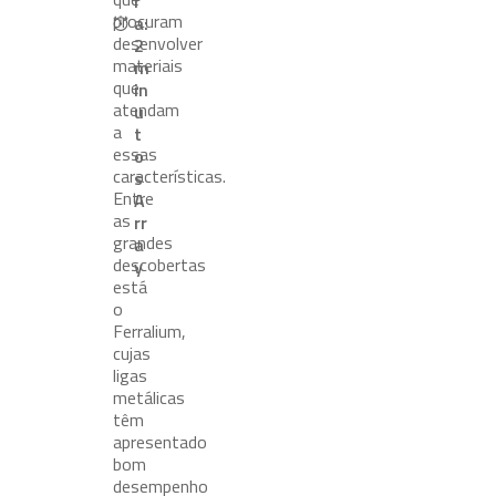
r
procuram
a:
desenvolver
2
materiais
m
que
in
atendam
u
a
t
essas
o
características.
s
Entre
A
as
rr
grandes
a
descobertas
y
está
o
Ferralium,
cujas
ligas
metálicas
têm
apresentado
bom
desempenho