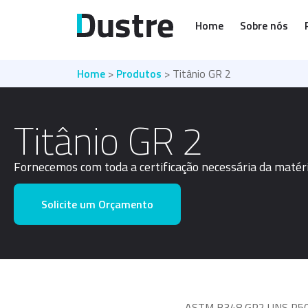
Home
Sobre nós
Home
>
Produtos
> Titânio GR 2
Titânio GR 2
Fornecemos com toda a certificação necessária da matér
Solicite um Orçamento
ASTM B348 GR2 UNS R504