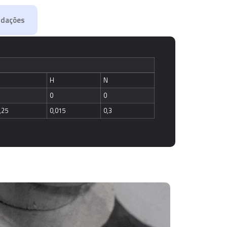
dações
O
H
N
0
0
,25
0,015
0,3