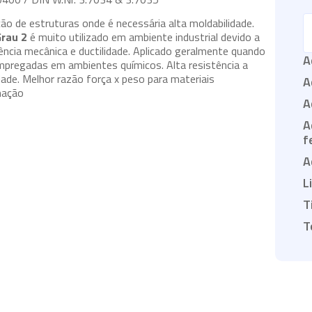
ção de estruturas onde é necessária alta moldabilidade.
Grau 2
é muito utilizado em ambiente industrial devido a
tência mecânica e ductilidade. Aplicado geralmente quando
A
pregadas em ambientes químicos. Alta resistência a
dade. Melhor razão força x peso para materiais
A
rmação
A
A
f
A
L
T
T