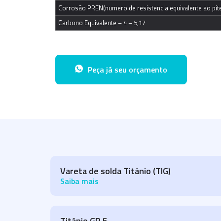
Corrosão PREN(numero de resistencia equivalente ao pite
Carbono Equivalente – 4 – 5,17
Peça já seu orçamento
Vareta de solda Titânio (TIG)
Saiba mais
Titânio GR 5