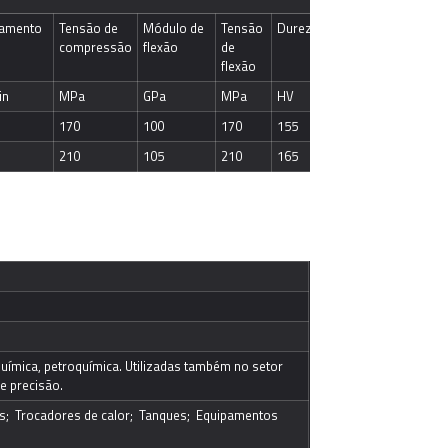
amento
Tensão de 
Módulo de 
Tensão 
Dureza
compressão
flexão
de 
flexão
in
MPa
GPa
MPa
HV
HB
170
100
170
155
190
210
105
210
165
210
 química, petroquímica. Utilizadas também no setor 
de precisão.
s;  Trocadores de calor;  Tanques;  Equipamentos 