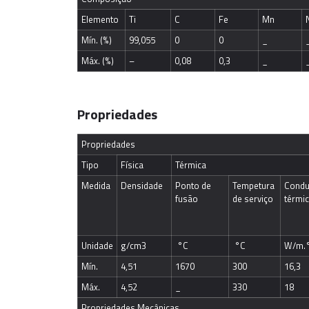
Elemento
Ti
C
Fe
Mn
Mín. (%)
99,055
0
0
_
Máx. (%)
–
0,08
0,3
_
Propriedades
Propriedades
Tipo
Física
Térmica
Medida
Densidade
Ponto de 
Tempetura 
Condut
fusão
de serviço
térmi
Unidade
g/cm3
 °C
 °C
W/m.
Mín.
4,51
1670
300
16,3
Máx.
4,52
_
330
18
Propriedades Mecânicas