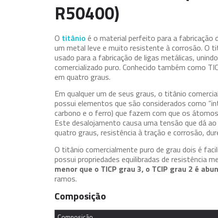
R50400)
O
titânio
é o material perfeito para a fabricação
um metal leve e muito resistente à corrosão. O ti
usado para a fabricação de ligas metálicas, unin
comercializado puro. Conhecido também como TICP,
em quatro graus.
Em qualquer um de seus graus, o titânio comerci
possui elementos que são considerados como “inter
carbono e o ferro) que fazem com que os átomos 
Este desalojamento causa uma tensão que dá ao 
quatro graus, resistência à tração e corrosão, dur
O titânio comercialmente puro de grau dois é faci
possui propriedades equilibradas de resistência m
menor que o TICP grau 3, o TCIP grau 2 é ab
ramos.
Composição
Composição