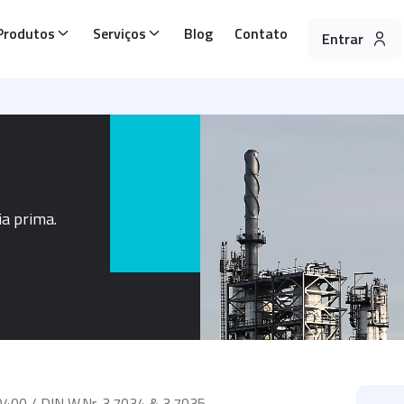
Produtos
Serviços
Blog
Contato
Entrar
ia prima.
00 / DIN W.Nr. 3.7034 & 3.7035