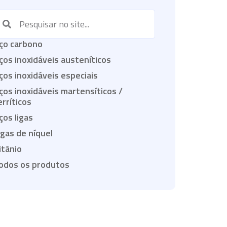
ço carbono
ços inoxidáveis austeníticos
ços inoxidáveis especiais
ços inoxidáveis martensíticos /
erríticos
ços ligas
igas de níquel
itânio
odos os produtos