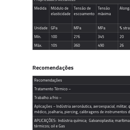
Medida
Módulo de 
Tensão de 
Tensão 
Along
elasticidade
escoamento
máxima
Unidade
GPa
MPa
MPa
% stra
Mín.
100
276
345
20
Máx.
105
360
490
26
Recomendações
Recomendações
Tratamento Térmico –
Trabalho a frio –
Aplicações – Indústria aeronáutica, aeroespacial, militar,
médico, joalharia, piercing, calibragens de instrumentos 
APLICAÇÕES:  Indústria química;  Galvanoplastia; marítima
térmicos; oil e Gas