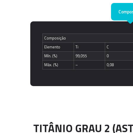
Compos
Composição
Elemento
Ti
C
Mín. (%)
99,055
0
Máx. (%)
–
0,08
TITÂNIO GRAU 2 (AS