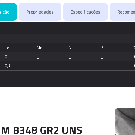
ição
Propriedades
Especificações
Recomen
Fe
Mn
Ni
P
0
_
_
_
0
0,3
_
_
_
0
TM B348 GR2 UNS