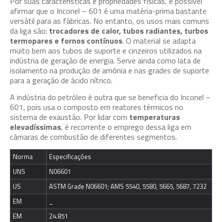
Por suas características e propriedades físicas, é possível
afirmar que o Inconel – 601 é uma matéria-prima bastante
versátil para as fábricas. No entanto, os usos mais comuns
da liga são:
trocadores de calor, tubos radiantes, turbos
termopares e fornos contínuos
. O material se adapta
muito bem aos tubos de suporte e cinzeiros utilizados na
indústria de geração de energia. Serve ainda como lata de
isolamento na produção de amônia e nas grades de suporte
para a geração de ácido nítrico.
A indústria do petróleo é outra que se beneficia do Inconel –
601, pois usa o composto em reatores térmicos no
sistema de exaustão. Por lidar com
temperaturas
elevadíssimas
, é recorrente o emprego dessa liga em
câmaras de combustão de diferentes segmentos.
Norma
Especificações
UNS
N06601
US
ASTM Grade N06601; AMS 5540, 5580, 5665, 5687, 7232
EM
_
EM
24.851