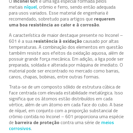
O
Inconel 601
é uma liga especial formada pelos
metais
níquel
, crômio e ferro, sendo então adequada
para usos variados. Esse material de engenharia é
recomendado, sobretudo para artigos que
requerem
uma boa resistência ao calor e à corrosão
.
A característica de maior destaque presente no Inconel –
601 é a sua
resistência à oxidação
causado por altas
temperaturas. A combinação dos elementos em questão
também resiste aos efeitos da oxidação aquosa, além de
possuir grande força mecânica. Em adição, a liga pode ser
preparada, soldada e alterada por máquina de imediato. O
material pode ser encontrado no mercado como barras,
canos, chapas, bobinas, entre outras formas.
Trata-se de um composto sólido de estrutura cúbica de
face centrada com elevada estabilidade metalúrgica. Isso
significa que os átomos estão distribuídos em cada
vértice, além de um átomo em cada face do cubo. A base
de níquel, em conjunto com a proporção substancial de
crômio contida no Inconel – 601 proporciona uma espécie
de
barreira de proteção
contra uma série de
meios
corrosivos
.