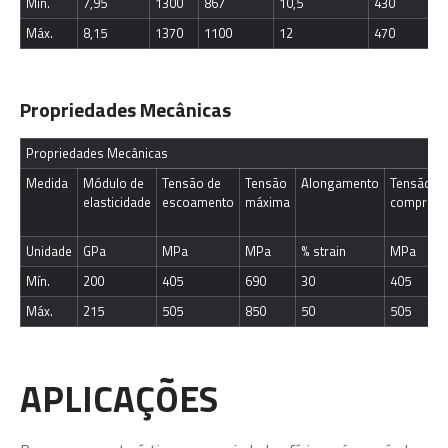
Mín.
7,95
1300
867
10,5
430
Máx.
8,15
1370
1100
12
470
Propriedades Mecânicas
Propriedades Mecânicas
Medida
Módulo de 
Tensão de 
Tensão 
Alongamento
Tensão de
elasticidade
escoamento
máxima
compres
Unidade
GPa
MPa
MPa
% strain
MPa
Mín.
200
405
690
30
405
Máx.
215
505
850
50
505
APLICAÇÕES