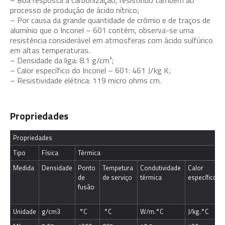
processo de produção de ácido nítrico;
– Por causa da grande quantidade de crômio e de traços de
alumínio que o Inconel – 601 contêm, observa-se uma
resistência considerável em atmosferas com ácido sulfúrico
em altas temperaturas.
– Densidade da liga: 8.1 g/cm³;
– Calor específico do Inconel – 601: 461 J/kg K;
– Resistividade elétrica: 119 micro ohms cm.
Propriedades
Propriedades
Tipo
Física
Térmica
Medida
Densidade
Ponto 
Tempetura 
Condutividade 
Calor 
de 
de serviço
térmica
específico
fusão
Unidade
g/cm3
 °C
 °C
W/m.°C
J/kg.°C