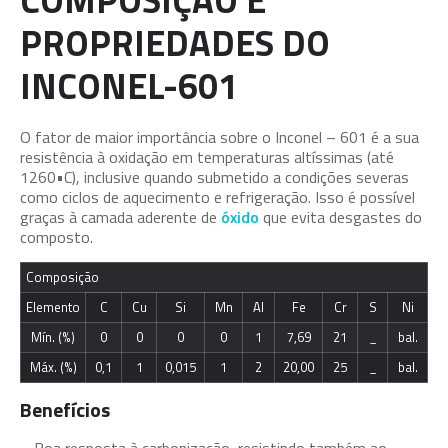
PROPRIEDADES DO
INCONEL-601
O fator de maior importância sobre o Inconel – 601 é a sua
resistência à oxidação em temperaturas altíssimas (até
1260•C), inclusive quando submetido a condições severas
como ciclos de aquecimento e refrigeração. Isso é possível
graças à camada aderente de
óxido
que evita desgastes do
composto.
Composição
Elemento
C
Cu
Si
Mn
Al
Fe
Cr
S
Ni
Mín. (%)
0
0
0
0
1
7,69
21
_
bal.
Máx. (%)
0,1
1
0,015
1
2
20,00
25
_
bal.
Benefícios
– Boa resposta à carbonização, resistindo também ao