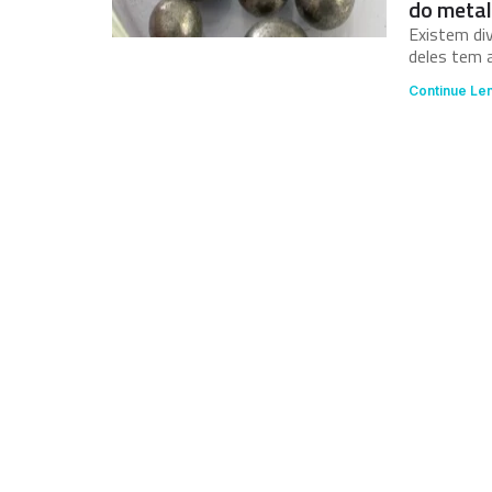
do meta
Existem div
deles tem 
Continue Le