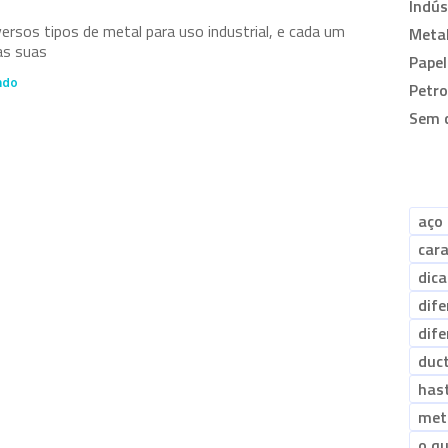
l
Indús
ersos tipos de metal para uso industrial, e cada um
Metal
as suas
Papel
ndo
Petr
Sem 
aço 
cara
dica
dif
dif
duct
has
met
o qu