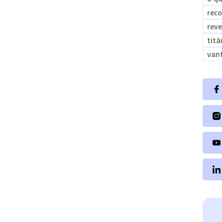
rec
rev
titâ
van