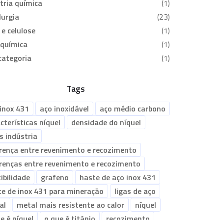
tria química
(1)
urgia
(23)
 e celulose
(1)
oquímica
(1)
categoria
(1)
Tags
inox 431
aço inoxidável
aço médio carbono
cterísticas níquel
densidade do níquel
s indústria
erença entre revenimento e recozimento
erenças entre revenimento e recozimento
ibilidade
grafeno
haste de aço inox 431
te de inox 431 para mineração
ligas de aço
al
metal mais resistente ao calor
níquel
e é níquel
o que é titânio
recozimento