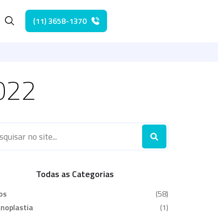
(11) 3658-1370
2022
Todas as Categorias
os
(58)
noplastia
(1)