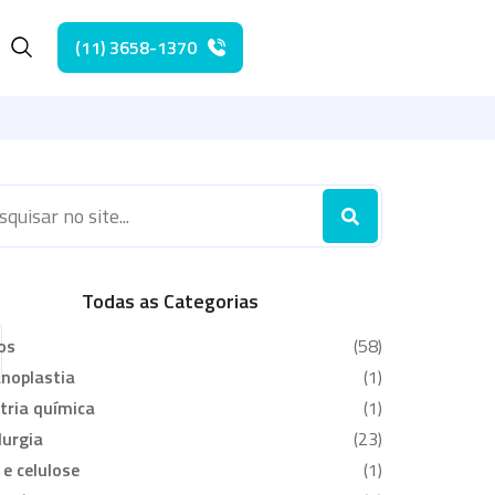
(11) 3658-1370
he
Todas as Categorias
os
(58)
noplastia
(1)
tria química
(1)
urgia
(23)
 e celulose
(1)