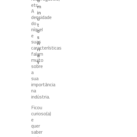
6
etc.
m
A
in
densidade
u
do
t
níquel
o
e
s
suas
A
características
rr
falam
a
muito
y
sobre
a
sua
importância
na
indústria.
Ficou
curioso(a)
e
quer
saber