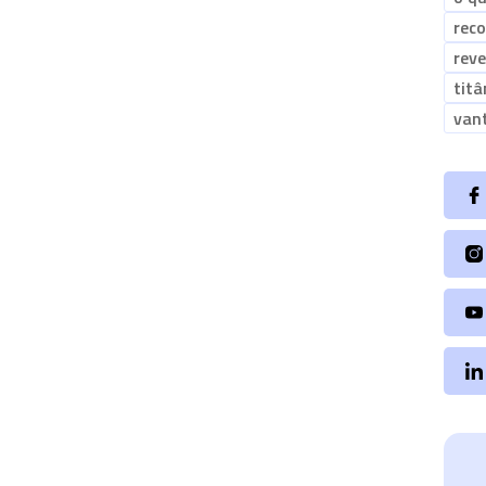
rec
rev
titâ
van