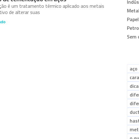
Indús
ão é um tratamento térmico aplicado aos metais
Metal
ivo de alterar suas
Papel
ndo
Petr
Sem 
aço 
cara
dica
dif
dif
duct
has
met
o qu