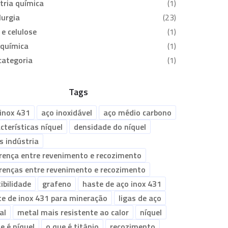
tria química
(1)
urgia
(23)
 e celulose
(1)
oquímica
(1)
categoria
(1)
Tags
inox 431
aço inoxidável
aço médio carbono
cterísticas níquel
densidade do níquel
s indústria
erença entre revenimento e recozimento
erenças entre revenimento e recozimento
ibilidade
grafeno
haste de aço inox 431
te de inox 431 para mineração
ligas de aço
al
metal mais resistente ao calor
níquel
e é níquel
o que é titânio
recozimento