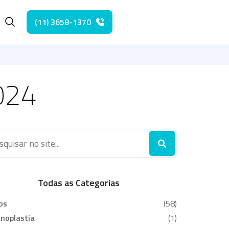
(11) 3658-1370
2024
Todas as Categorias
os
(58)
noplastia
(1)