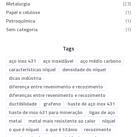
Metalurgia
(23)
Papel e celulose
(1)
Petroquímica
(1)
Sem categoria
(1)
Tags
aço inox 431
aço inoxidável
aço médio carbono
características níquel
densidade do níquel
dicas indústria
diferença entre revenimento e recozimento
diferenças entre revenimento e recozimento
ductibilidade
grafeno
haste de aço inox 431
haste de inox 431 para mineração
ligas de aço
metal
metal mais resistente ao calor
níquel
o que é níquel
o que é titânio
recozimento