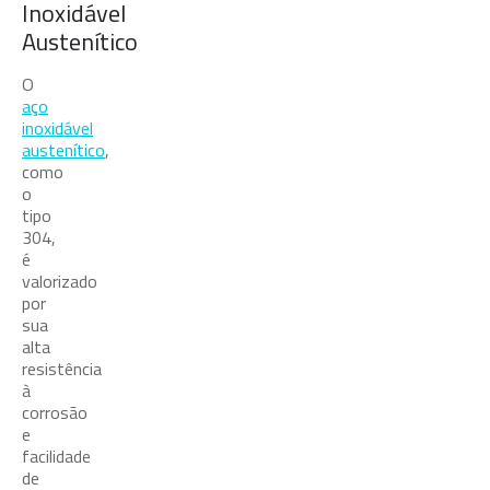
Inoxidável
Austenítico
O
aço
inoxidável
austenítico
,
como
o
tipo
304,
é
valorizado
por
sua
alta
resistência
à
corrosão
e
facilidade
de