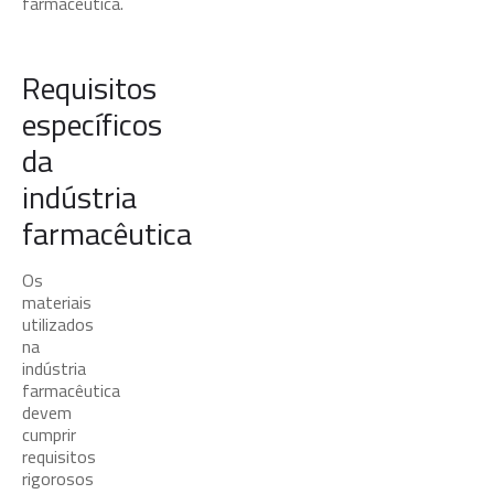
farmacêutica.
Requisitos
específicos
da
indústria
farmacêutica
Os
materiais
utilizados
na
indústria
farmacêutica
devem
cumprir
requisitos
rigorosos