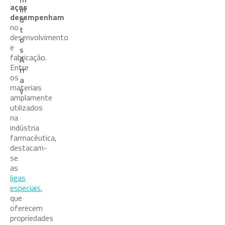
aços
in
desempenham
u
no
t
desenvolvimento
o
e
s
fabricação.
A
Entre
rr
os
a
materiais
y
amplamente
utilizados
na
indústria
farmacêutica,
destacam-
se
as
ligas
especiais
,
que
oferecem
propriedades