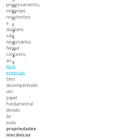
processamento,
m
materiais
in
resistentes
u
e
t
duráveis
o
são
s
necessários.
A
Nesse
rr
contexto,
a
as
y
ligas
especiais
têm
desempenhado
um
papel
fundamental
devido
às
suas
propriedades
mecânicas